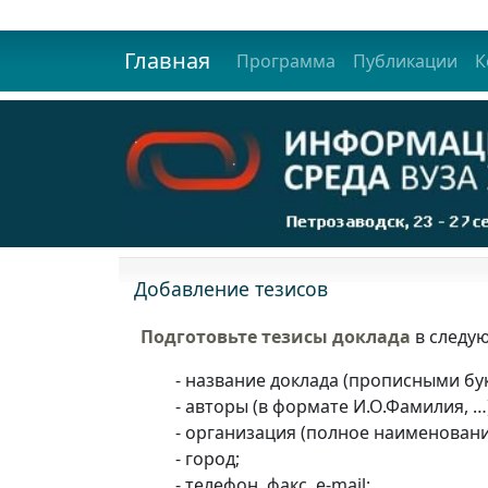
Главная
Программа
Публикации
К
Добавление тезисов
Подготовьте тезисы доклада
в следу
- название доклада (прописными бу
- авторы (в формате И.О.Фамилия, …)
- организация (полное наименовани
- город;
- телефон, факс, e-mail;