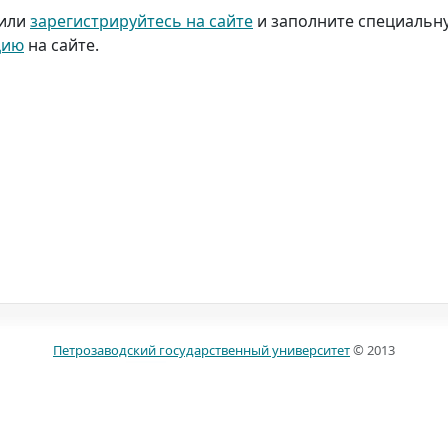
или
зарегистрируйтесь на сайте
и заполните специальну
цию
на сайте.
Петрозаводский государственный университет
© 2013
185910, г. Петрозаводск, пр. Ленина, д. 33