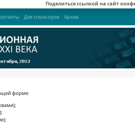
Поделиться ссылкой на сайт кон
онтакты
Для спонсоров
Архив
ющей форме:
квами);
;
е);