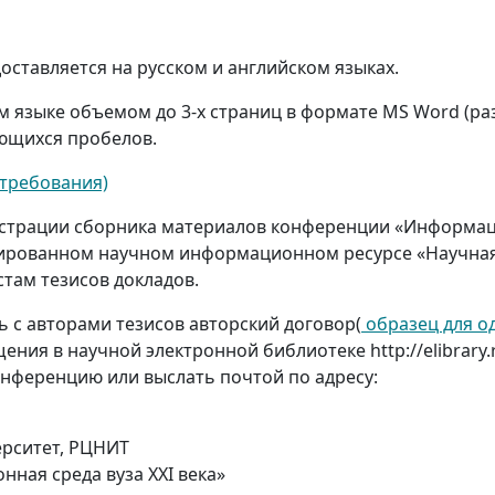
тавляется на русском и английском языках.
ком языке объемом до 3-х страниц в формате MS Word (
яющихся пробелов.
+требования)
трации сборника материалов конференции «Информацио
ированном научном информационном ресурсе «Научная 
там тезисов докладов.
ь с авторами тезисов авторский договор(
образец для о
щения в научной электронной библиотеке http://elibrary
онференцию или выслать почтой по адресу:
ерситет, РЦНИТ
ная среда вуза XXI века»