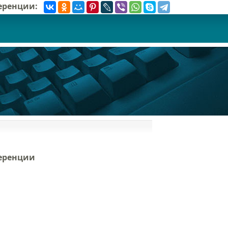
ференции:
еренции